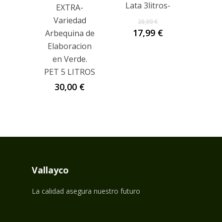
Lata 3litros-
EXTRA-
El
Variedad
20,00
€
precio
El
17,99
€
Arbequina de
original
precio
Elaboracion
era:
actual
en Verde.
20,00 €.
es:
PET 5 LITROS
17,99 €.
30,00
€
Vallayco
La calidad asegura nuestro futuro