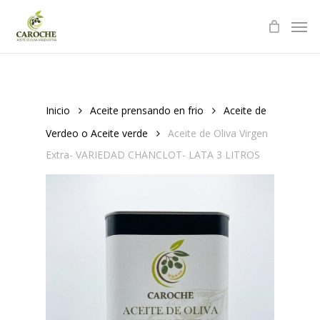
Skip
Men
to
main
content
Inicio
Aceite prensando en frio
Aceite de
Verdeo o Aceite verde
Aceite de Oliva Virgen
Extra- VARIEDAD CHANCLOT- LATA 3 LITROS