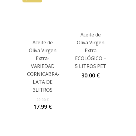
Aceite de
Aceite de
Oliva Virgen
Oliva Virgen
Extra
Extra-
ECOLÓGICO –
VARIEDAD
5 LITROS PET
CORNICABRA-
30,00
€
LATA DE
3LITROS
El
20,00
€
precio
El
17,99
€
original
precio
era:
actual
20,00 €.
es:
17,99 €.