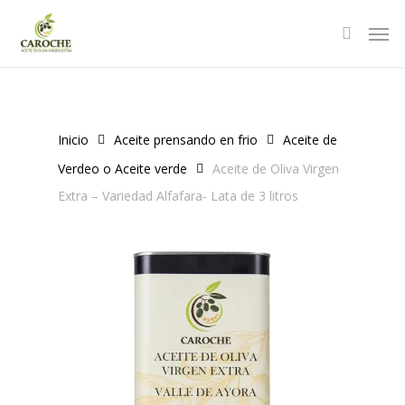
Skip
Men
to
main
content
Inicio
Aceite prensando en frio
Aceite de
Verdeo o Aceite verde
Aceite de Oliva Virgen
Extra – Variedad Alfafara- Lata de 3 litros