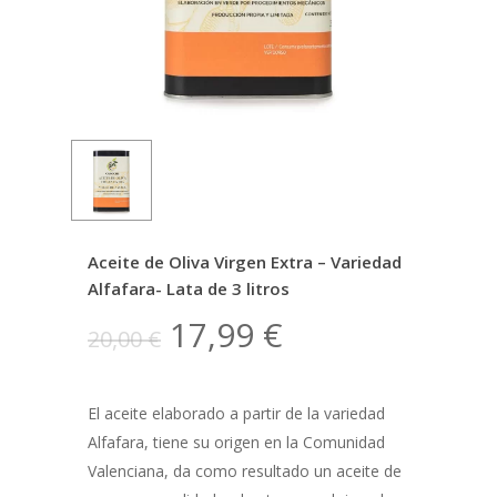
Aceite de Oliva Virgen Extra – Variedad
Alfafara- Lata de 3 litros
El
El
17,99
€
20,00
€
precio
precio
original
actual
El aceite elaborado a partir de la variedad
era:
es:
Alfafara,
tiene su origen en la Comunidad
20,00 €.
17,99 €.
Valenciana, da como resultado un aceite de